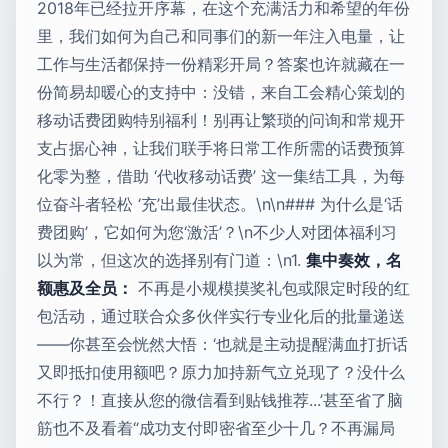
2018年已经拉开序幕，在这个充满活力和希望的年份
里，我们如何为自己和同事们的新一年注入电量，让
工作与生活都保持一份精彩开局？答案也许就藏在一
份简易却暖心的支持中：没错，来自工会精心策划的
移动话费团购特别福利！别再让繁琐的问询和常规开
支占据心神，让我们联手将日常工作所需的话费预算
化零为整，借助 ‘代收移动话费’ 这一集结工具，为每
位奋斗者轻松 ‘充’出最佳状态。\n\n### 为什么是‘话
费团购’，它如何为您‘激活’？\n不少人对团体福利习
以为常，但这次的选择别有门道：\n1.
集中奏效，名
额惠及全员：
不再是小规模摸奖礼包或限定时段的红
包活动，通过联合众多伙伴实行专业化后的批量递送
——你甚至会恍然大悟：‘也就是主动提醒满血打折话
又即抵扣使用额吧？原力加持新气立兑现了？没什么
不行？！直接从您的微信看到贴钱推荐...’甚至省了脑
筋也不及看着“成功支付即密省至少十几？不再漏局