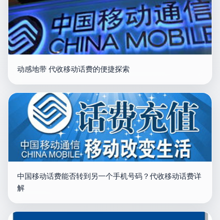
动感地带 代收移动话费的便捷探索
中国移动话费能否转到另一个手机号码？代收移动话费详
解