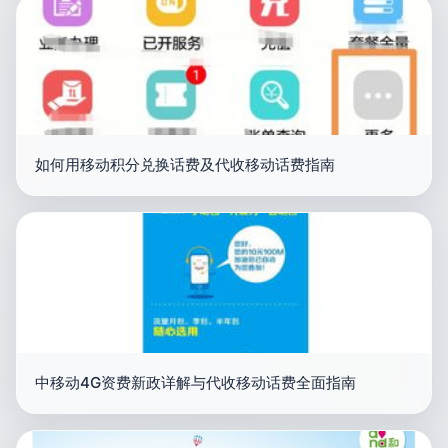
如何用移动积分兑换话费及代收移动话费指南
中移动4G资费新政详解与代收移动话费全面指南