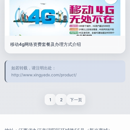
移动4g网络资费套餐及办理方式介绍
如若转载，请注明出处：
http://www.xingyedx.com/product/
1
2
下一页