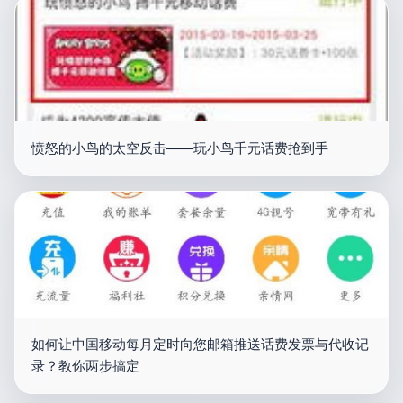
愤怒的小鸟的太空反击——玩小鸟千元话费抢到手
如何让中国移动每月定时向您邮箱推送话费发票与代收记
录？教你两步搞定