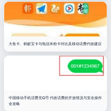
大鱼卡、蚂蚁宝卡与电信米粉卡对比及移动话费代收建议
中国移动手机话费充Q币 代收话费的开放情况与安全操作
全攻略